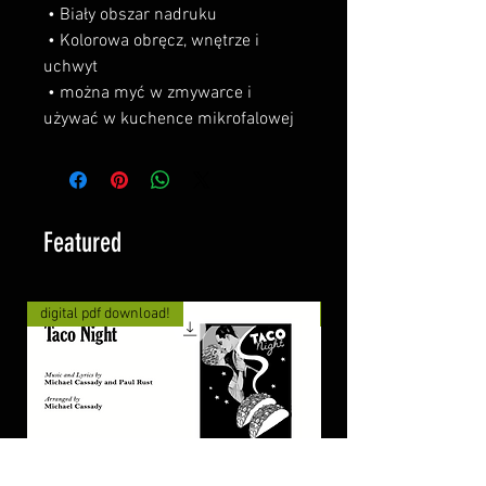
 • Biały obszar nadruku
 • Kolorowa obręcz, wnętrze i 
uchwyt
 • można myć w zmywarce i 
używać w kuchence mikrofalowej
Featured
digital pdf download!
digital pdf download!