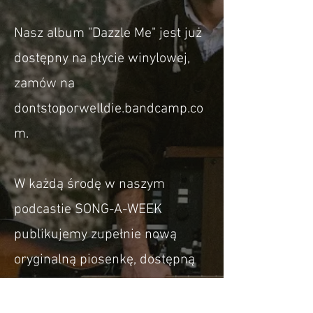
Nasz album "Dazzle Me" jest już
dostępny na płycie winylowej,
zamów na
dontstoporwelldie.bandcamp.co
m.
W każdą środę w naszym
podcastie SONG-A-WEEK
publikujemy zupełnie nową
oryginalną piosenkę, dostępną
wszędzie tam, gdzie dostajesz
swoje podcasty.