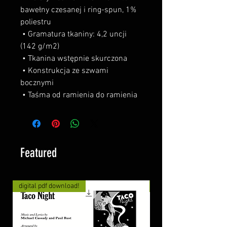
bawełny czesanej i ring-spun, 1% 
poliestru
 • Gramatura tkaniny: 4,2 uncji 
(142 g/m2)
 • Tkanina wstępnie skurczona
 • Konstrukcja ze szwami 
bocznymi
 • Taśma od ramienia do ramienia
Featured
digital pdf download!
digital pdf download!