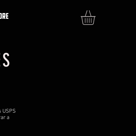
ore
ES
os USPS
ar a