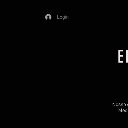
Login
E
​Nosso 
Medi