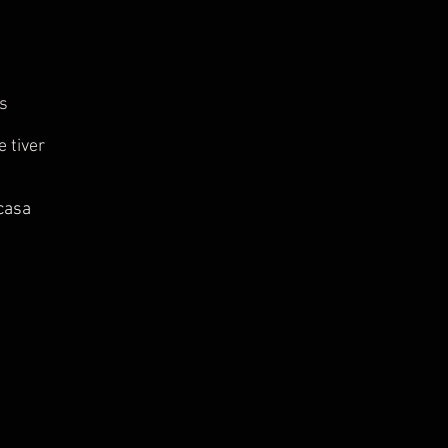
s
 tiver
casa