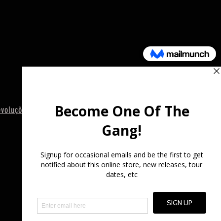
evoluções
termos e Condições