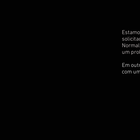
Estamos
solicit
Normalm
um pro
Em outr
com um 