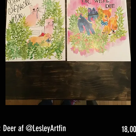
; Deer af @LesleyArtfin
18,0