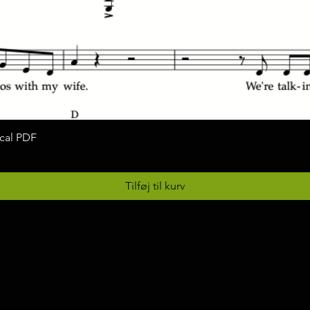
ocal PDF
Hurtigvisning
Tilføj til kurv