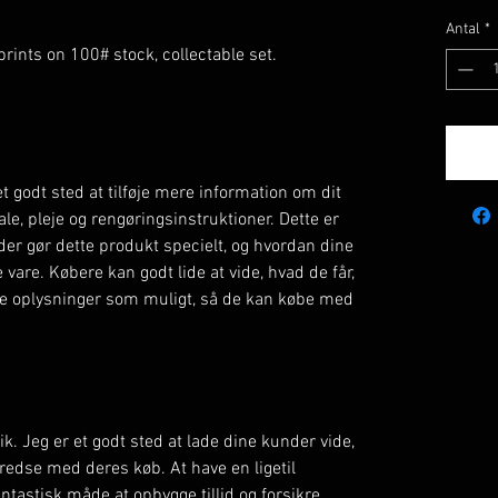
Antal
*
prints on 100# stock, collectable set.
et godt sted at tilføje mere information om dit
le, pleje og rengøringsinstruktioner. Dette er
 der gør dette produkt specielt, og hvordan dine
vare. Købere kan godt lide at vide, hvad de får,
ge oplysninger som muligt, så de kan købe med
ik. Jeg er et godt sted at lade dine kunder vide,
lfredse med deres køb. At have en ligetil
fantastisk måde at opbygge tillid og forsikre