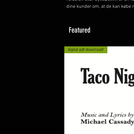
dine kunder om, at de kan købe m
Featured
digital pdf download!