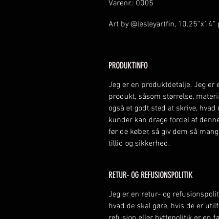
Varenr.: 0005
Art by @lesleyartfin, 10.25”x14” 
PRODUKTINFO
Jeg er en produktdetalje. Jeg er 
produkt, såsom størrelse, materia
også et godt sted at skrive, hvad
kunder kan drage fordel af denne 
før de køber, så giv dem så man
tillid og sikkerhed.
RETUR- OG REFUSIONSPOLITIK
Jeg er en retur- og refusionspolit
hvad de skal gøre, hvis de er uti
refusion eller byttepolitik er en 