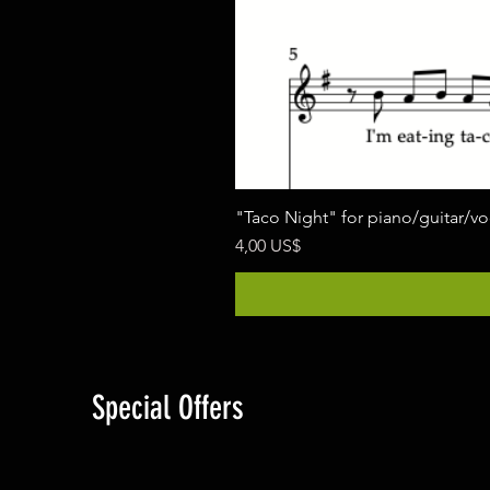
"Taco Night" for piano/guitar/v
Pris
4,00 US$
Special Offers