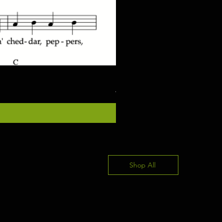
"Once In Awhile" for piano/gu
Ár
4,00 USD
Shop All