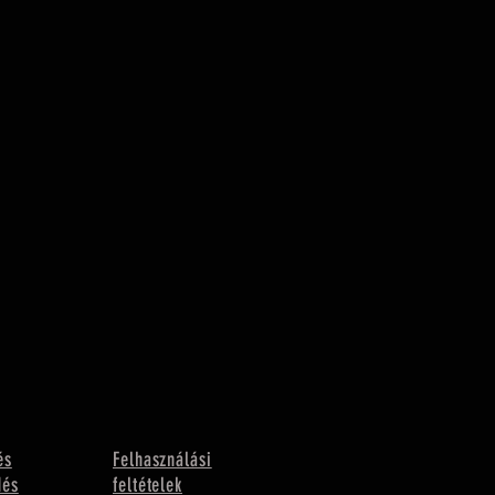
és
Felhasználási
dés
feltételek