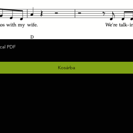
ocal PDF
Gyorsnézet
Kosárba