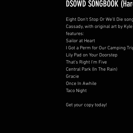
DSOWD SONGBOOK (Har
Eight Don't Stop Or We'll Die son
Cassady, with original art by Ky
features:
Sailor at Heart
I Got a Perm for Our Camping Tri
Lily Pad on Your Doorstep
That's Right I'm Five
Central Park (In The Rain)
Gracie
Once In Awhile
Taco Night
Get your copy today!