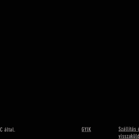
Szállítás 
GYIK
C által.
visszakül