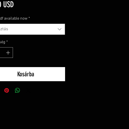
Ár
0 USD
pdf available now
*
sztás
ség
*
Kosárba