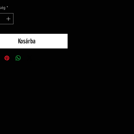
ség
*
Kosárba