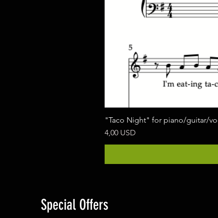
"Taco Night" for piano/guitar/v
Ár
4,00 USD
Special Offers