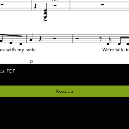
ocal PDF
Gyorsnézet
Kosárba