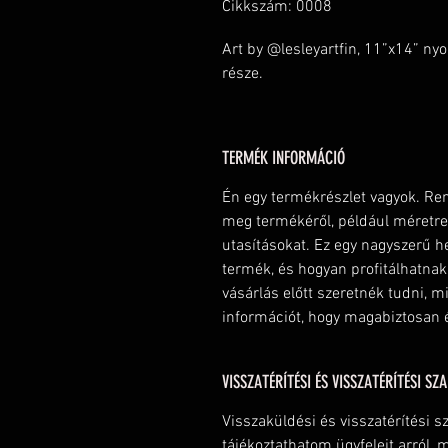
Cikkszám: 0008
Art by @lesleyartfin, 11”x14” ny
része.
TERMÉK INFORMÁCIÓ
Én egy termékrészlet vagyok. Rem
meg termékéről, például méretre,
utasításokat. Ez egy nagyszerű he
termék, és hogyan profitálhatnak
vásárlás előtt szeretnék tudni, 
információt, hogy magabiztosan 
VISSZATÉRÍTÉSI ÉS VISSZATÉRÍTÉSI SZ
Visszaküldési és visszatérítési 
tájékoztathatom ügyfeleit arról, m