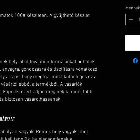
Mennyi
omatok 100# készleten. A gyűjthető készlet
ek hely, ahol további információkat adhatok
 anyagra, gondozásra és tisztításra vonatkozó
ly arra is, hogy megírja, mitől különleges ez a
 vásárlói ebből a termékből. A vásárlók
mit kapnak, ezért adjon meg nekik minél több
és biztosan vásárolhassanak.
ABÁLYZAT
szabályzat vagyok. Remek hely vagyok, ahol
it kell tenniük, ha elégedetlenek a