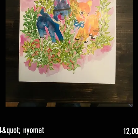
4&quot; nyomat
12,0