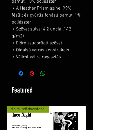
pamut, 10% poliészter
 • A Heather Prism színei 99% 
fésült és gyűrűs fonású pamut, 1% 
poliészter
 • Szövet súlya: 4,2 uncia (142 
g/m2)
 • Előre zsugorított szövet
 • Oldalsó varrás konstrukció
 • Vállról-vállra ragasztás
Featured
digital pdf download!
digital pdf download!