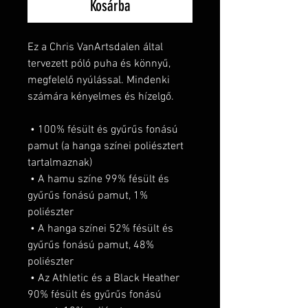
Kosárba
Ez a Chris VanArtsdalen által 
tervezett póló puha és könnyű, 
megfelelő nyúlással. Mindenki 
számára kényelmes és hízelgő.
 • 100% fésült és gyűrűs fonású 
pamut (a hanga színei poliésztert 
tartalmaznak)
 • A hamu színe 99% fésült és 
gyűrűs fonású pamut, 1% 
poliészter
 • A hanga színei 52% fésült és 
gyűrűs fonású pamut, 48% 
poliészter
 • Az Athletic és a Black Heather 
90% fésült és gyűrűs fonású 