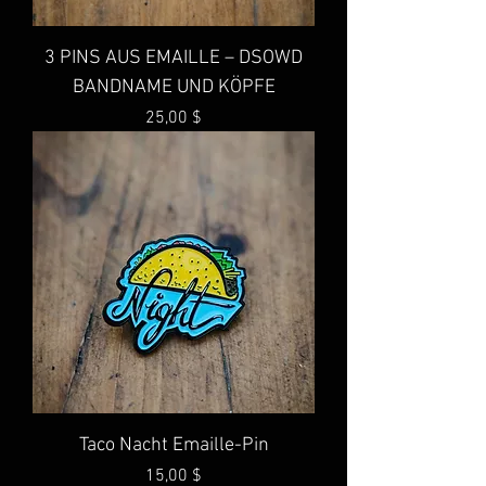
3 PINS AUS EMAILLE – DSOWD
BANDNAME UND KÖPFE
Preis
25,00 $
Taco Nacht Emaille-Pin
Preis
15,00 $