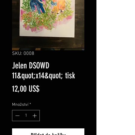
SKU: 0008
Jelen DSOWD
11&quot;x14&quot; tisk
Cena
12,00 US$
Množství
*